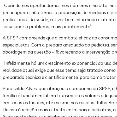
“Quando nos aprofundamos nos números e na alta incidê
preocupante, não temos a proposição de medidas efetiv
profissionais da saúde, estiver bem informado e atento 
solucionar o problema, mais prontamente”.
A SPSP compreende que o combate eficaz ao consumo de
especialistas. Com o preparo adequado do pediatra, se
abordagem da questão -, favorecendo a intervenção pre
“Infelizmente há um crescimento exponencial do uso de 
realidade atual exige que esse tema seja tratado como 
preparado técnica e cientificamente, para como tratar e
Para Izilda Alves, que abraçou a campanha da SPSP, o Br
família é fundamental em transmitir os valores adequad
em todos os lugares, até mesmo nas escolas. Julho Bra
Devido à relação mais estreita entre pais e pediatras,
fazer parte disto, especialmente por que é a primeira