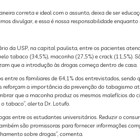
neira correta e ideal com o assunto, deixa de ser educaçã
mos divulgar, e essa é nossa responsabilidade enquanto 
io da USP, na capital paulista, entre os pacientes atend
 pelo tabaco (34,5%), maconha (27,5%) e crack (11,5%).
lizam que a introdução às drogas começa dentro de casa.
os entre os familiares de 64,1% dos entrevistados, sendo
s reforçam a importância da prevenção do tabagismo ativo
embrar que a maconha produz os mesmos malefícios do cig
 tabaco”, alerta Dr. Lotufo.
rogas entre os estudantes universitários. Reduzir o cons
também são promissoras para fornecer informações com
lhamento sobre drogas”, comenta.