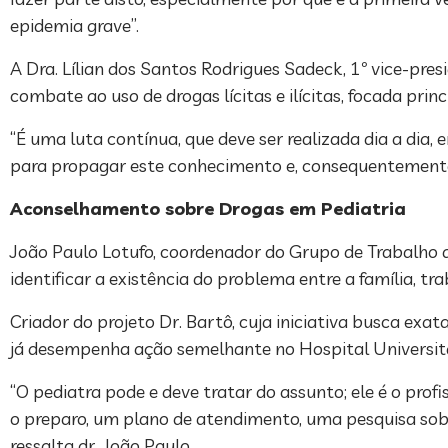
epidemia grave”.
A Dra. Lílian dos Santos Rodrigues Sadeck, 1º vice-pre
combate ao uso de drogas lícitas e ilícitas, focada pri
“É uma luta contínua, que deve ser realizada dia a dia,
para propagar este conhecimento e, consequentemente, 
Aconselhamento sobre Drogas em Pediatria
João Paulo Lotufo, coordenador do Grupo de Trabalho d
identificar a existência do problema entre a família, 
Criador do projeto Dr. Bartô, cuja iniciativa busca exata
já desempenha ação semelhante no Hospital Universitá
“O pediatra pode e deve tratar do assunto; ele é o prof
o preparo, um plano de atendimento, uma pesquisa sobr
ressalta dr. João Paulo.