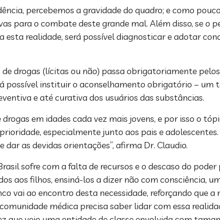
ncia, percebemos a gravidade do quadro; e como pouco s
as para o combate deste grande mal. Além disso, se o p
a esta realidade, será possível diagnosticar e adotar con
 drogas (lícitas ou não) passa obrigatoriamente pelos
rá possível instituir o aconselhamento obrigatório – um
ventiva e até curativa dos usuários das substâncias.
drogas em idades cada vez mais jovens, e por isso o tóp
prioridade, especialmente junto aos pais e adolescentes.
 dar as devidas orientações”, afirma Dr. Claudio.
asil sofre com a falta de recursos e o descaso do poder p
os aos filhos, ensiná-los a dizer não com consciência, u
nco vai ao encontro desta necessidade, reforçando que a
 a comunidade médica precisa saber lidar com essa reali
 vez que vejo uma entidade de classe envolvida com tam