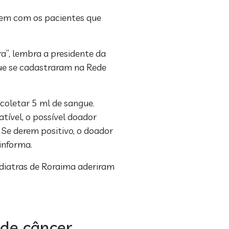
rem com os pacientes que
a”, lembra a presidente da
que se cadastraram na Rede
coletar 5 ml de sangue.
ível, o possível doador
 Se derem positivo, o doador
informa.
ediatras de Roraima aderiram
de câncer