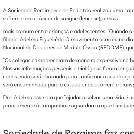
A Sociedade Roraimense de Pediatria realizou uma ca
sofrem com o câncer de sangue (leucose), o mais
mais comum entre crianças e adolescentes. “Quando o t
filiada, Adelma Figueirêdo. O movimento ocorreu no dia
Nacional de Doadores de Medula Óssea (REDOME), que
“Os colegas compareceram de maneira expressiva no hor
Nossas informações pessoais e biológicas foram lança
cadastrado será chamado para confirmar o seu desejo e
será encaminhado para o estado onde ocorrerá o trans
Dra. Adelma assinala que “ajudar a salvar uma vida é u
prontamente à campanha e aguardam a oportunidade de p
Sociedade de Roraima faz ca