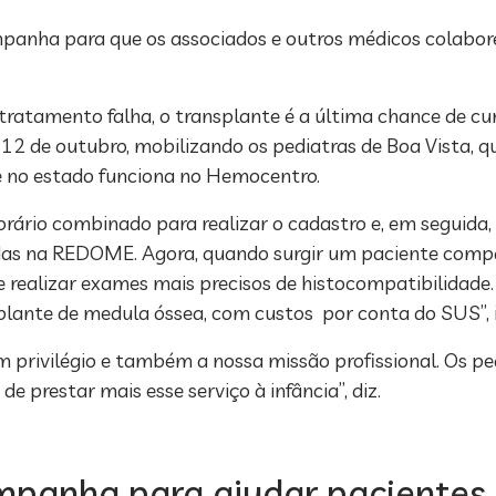
mpanha para que os associados e outros médicos colabo
ratamento falha, o transplante é a última chance de cur
 12 de outubro, mobilizando os pediatras de Boa Vista, 
 no estado funciona no Hemocentro.
ário combinado para realizar o cadastro e, em seguida, 
das na REDOME. Agora, quando surgir um paciente compat
 realizar exames mais precisos de histocompatibilidade.
plante de medula óssea, com custos por conta do SUS”, 
m privilégio e também a nossa missão profissional. Os p
restar mais esse serviço à infância”, diz.
mpanha para ajudar pacientes 