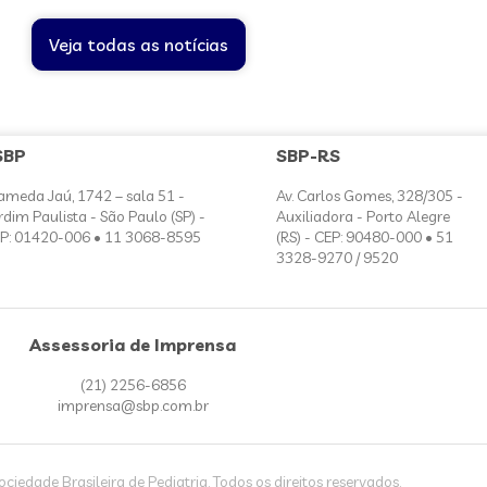
Veja todas as notícias
SBP
SBP-RS
ameda Jaú, 1742 – sala 51 -
Av. Carlos Gomes, 328/305 -
rdim Paulista - São Paulo (SP) -
Auxiliadora - Porto Alegre
P: 01420-006 • 11 3068-8595
(RS) - CEP: 90480-000 • 51
3328-9270 / 9520
Assessoria de Imprensa
(21) 2256-6856
imprensa@sbp.com.br
iedade Brasileira de Pediatria. Todos os direitos reservados.