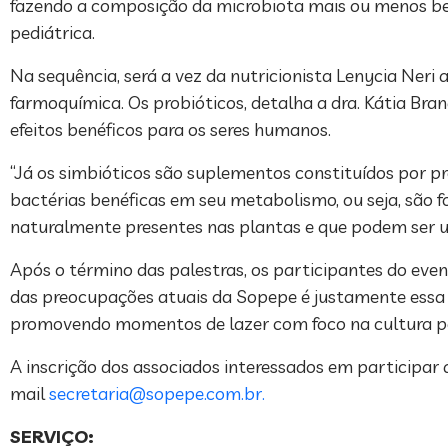
fazendo a composição da microbiota mais ou menos bené
pediátrica.
Na sequência, será a vez da nutricionista Lenycia Neri a
farmoquímica. Os probióticos, detalha a dra. Kátia Br
efeitos benéficos para os seres humanos.
“Já os simbióticos são suplementos constituídos por pr
bactérias benéficas em seu metabolismo, ou seja, são fo
naturalmente presentes nas plantas e que podem ser us
Após o término das palestras, os participantes do eve
das preocupações atuais da Sopepe é justamente essa se
promovendo momentos de lazer com foco na cultura per
A inscrição dos associados interessados em participar 
mail
secretaria@sopepe.com.br
.
SERVIÇO: