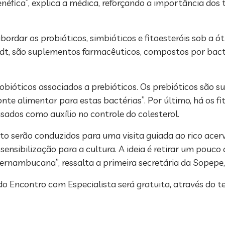
fica”, explica a médica, reforçando a importância dos t
bordar os probióticos, simbióticos e fitoesteróis sob a ót
andt, são suplementos farmacêuticos, compostos por bact
obióticos associados a prebióticos. Os prebióticos são su
nte alimentar para estas bactérias”. Por último, há os fit
ados como auxílio no controle do colesterol.
nto serão conduzidos para uma visita guiada ao rico ac
nsibilização para a cultura. A ideia é retirar um pouco o
nambucana”, ressalta a primeira secretária da Sopepe, 
do Encontro com Especialista será gratuita, através do t