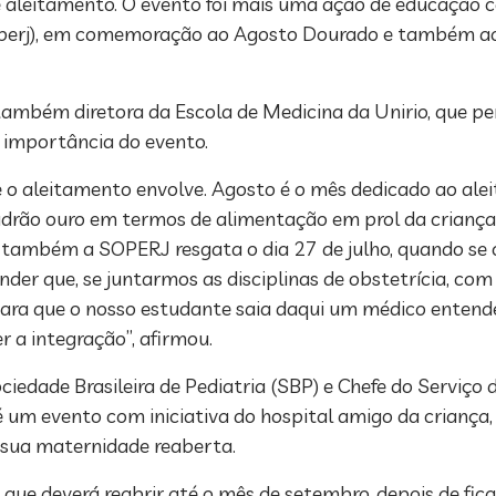
e aleitamento. O evento foi mais uma ação de educação 
Soperj), em comemoração ao Agosto Dourado e também ao
também diretora da Escola de Medicina da Unirio, que 
a importância do evento.
ue o aleitamento envolve. Agosto é o mês dedicado ao a
adrão ouro em termos de alimentação em prol da crianç
o também a SOPERJ resgata o dia 27 de julho, quando se
er que, se juntarmos as disciplinas de obstetrícia, com 
 para que o nosso estudante saia daqui um médico entend
a integração”, afirmou.
iedade Brasileira de Pediatria (SBP) e Chefe do Serviço 
 é um evento com iniciativa do hospital amigo da criança,
á sua maternidade reaberta.
que deverá reabrir até o mês de setembro, depois de fic