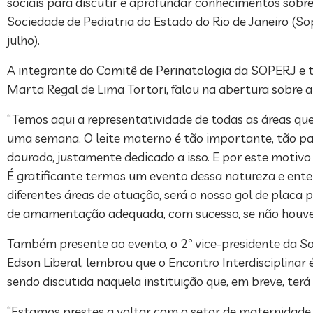
sociais para discutir e aprofundar conhecimentos sobr
Sociedade de Pediatria do Estado do Rio de Janeiro (
julho).
A integrante do Comitê de Perinatologia da SOPERJ e 
Marta Regal de Lima Tortori, falou na abertura sobre 
“Temos aqui a representatividade de todas as áreas q
uma semana. O leite materno é tão importante, tão p
dourado, justamente dedicado a isso. E por este motiv
É gratificante termos um evento dessa natureza e entend
diferentes áreas de atuação, será o nosso gol de placa
de amamentação adequada, com sucesso, se não houver 
Também presente ao evento, o 2º vice-presidente da Soc
Edson Liberal, lembrou que o Encontro Interdisciplinar
sendo discutida naquela instituição que, em breve, ter
“Estamos prestes a voltar com o setor de maternidade, 