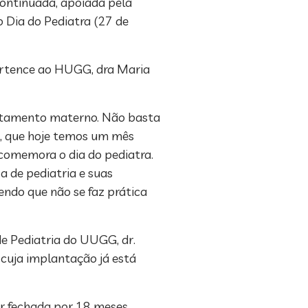
continuada, apoiada pela
 Dia do Pediatra (27 de
pertence ao HUGG, dra Maria
leitamento materno. Não basta
a, que hoje temos um mês
 comemora o dia do pediatra.
a de pediatria e suas
endo que não se faz prática
de Pediatria do UUGG, dr.
 cuja implantação já está
ar fechada por 18 meses.