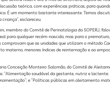
scussão teórica, com experiências práticas, para quando
tica. É um momento bastante interessante. Temos discut
criança”, esclareceu.
anini, membro do Comitê de Perinatologia da SOPERJ, fa
deal para qualquer recém-nascido, mas para o prematuro, 
udos comprovam que as unidades que utilizam o método C
nto materno, menores índices de reinternação e ao em
Maria Conceição Monteiro Salomão, do Comitê de Aleita
s: “Alimentação saudável da gestante, nutriz e lactente: 
à amamentação”; e “Políticas públicas em aleitamento ma