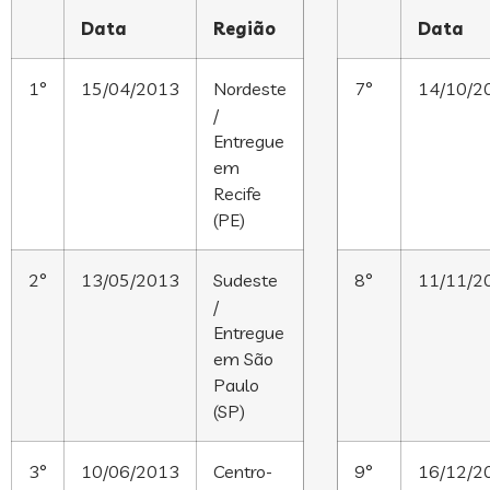
Data
Região
Data
1°
15/04/2013
Nordeste
7°
14/10/2
/
Entregue
em
Recife
(PE)
2°
13/05/2013
Sudeste
8°
11/11/2
/
Entregue
em São
Paulo
(SP)
3°
10/06/2013
Centro-
9°
16/12/2