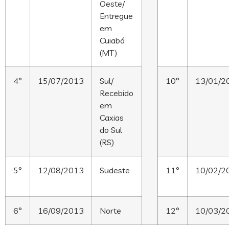
Oeste/
Entregue
em
Cuiabá
(MT)
4°
15/07/2013
Sul/
10°
13/01/2
Recebido
em
Caxias
do Sul
(RS)
5°
12/08/2013
Sudeste
11°
10/02/2
6°
16/09/2013
Norte
12°
10/03/2