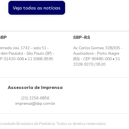
Veja todas as notícias
SBP
SBP-RS
ameda Jaú, 1742 – sala 51 -
Av. Carlos Gomes, 328/305 -
rdim Paulista - São Paulo (SP) -
Auxiliadora - Porto Alegre
P: 01420-006 • 11 3068-8595
(RS) - CEP: 90480-000 • 51
3328-9270 / 9520
Assessoria de Imprensa
(21) 2256-6856
imprensa@sbp.com.br
iedade Brasileira de Pediatria. Todos os direitos reservados.