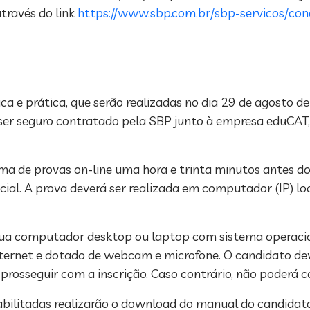
través do link
https://www.sbp.com.br/sbp-servicos/conc
ca e prática, que serão realizadas no dia 29 de agosto d
er seguro contratado pela SBP junto à empresa eduCAT, 
a de provas on-line uma hora e trinta minutos antes do h
cial. A prova deverá ser realizada em computador (IP) lo
ssua computador desktop ou laptop com sistema operaci
ternet e dotado de webcam e microfone. O candidato dev
sseguir com a inscrição. Caso contrário, não poderá co
habilitadas realizarão o download do manual do candidat