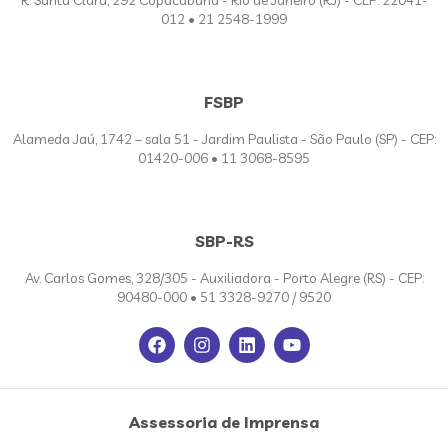
R. Santa Clara, 292 Copacabana - Rio de Janeiro (RJ) - CEP: 22041-
012 • 21 2548-1999
FSBP
Alameda Jaú, 1742 – sala 51 - Jardim Paulista - São Paulo (SP) - CEP:
01420-006 • 11 3068-8595
SBP-RS
Av. Carlos Gomes, 328/305 - Auxiliadora - Porto Alegre (RS) - CEP:
90480-000 • 51 3328-9270 / 9520
Assessoria de Imprensa