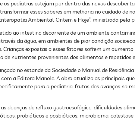
ue os pediatras estejam por dentro das novas descobertas
el transformar esses saberes em melhoria no cuidado de no
 “Enteropatia Ambiental: Ontem e Hoje”, ministrada pela pr
epetido ao intestino decorrente de um ambiente contami
través da água, em ambientes de pior condição socioec
a. Crianças expostas a esses fatores sofrem um aument
de nutrientes provenientes dos alimentos e repetidos ep
á lançado no estande da Sociedade o Manual de Residênci
a com a Editora Manole. A obra atualiza as principais qu
ecificamente para a pediatria, frutos dos avanços na me
 doenças de refluxo gastroesofágico; dificuldades alime
ióticos, probióticos e posbióticos; microbioma; colestase