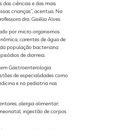
 das ciências e das mais
ssas crianças”, acentua. Na
ofessora dra. Gisélia Alves.
nado por micro-organismos.
onômica, carentes de água de
o da população bacteriana
isódios de diarreia.
a em Gastroenterologia
estões de especialidades como
dicina e na pediatria nas
ntares; alergia alimentar;
 neonatal; ingestão de corpos