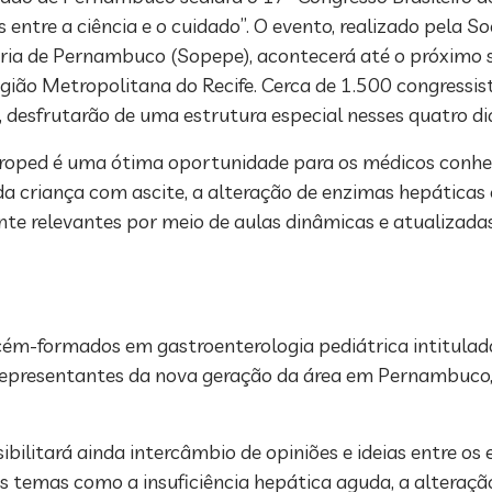
ntre a ciência e o cuidado”. O evento, realizado pela So
tria de Pernambuco (Sopepe), acontecerá até o próximo 
gião Metropolitana do Recife. Cerca de 1.500 congressist
, desfrutarão de uma estrutura especial nesses quatro di
astroped é uma ótima oportunidade para os médicos conh
a criança com ascite, a alteração de enzimas hepáticas e
e relevantes por meio de aulas dinâmicas e atualizadas
ecém-formados em gastroenterologia pediátrica intitula
s representantes da nova geração da área em Pernambuco
bilitará ainda intercâmbio de opiniões e ideias entre os 
dos temas como a insuficiência hepática aguda, a alteraçã