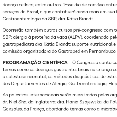
doença celíaca, entre outros. “Esse dia de convívio entr
serviços do Brasil, o que contribuirá ainda mais em s
Gastroenterologia da SBP, dra. Kátia Brandt.
Ocorrerão também outros cursos pré-congresso com tem
SBP; alergia à proteína da vaca (ALPV), coordenado pe
gastropediatra dra. Kátia Brandt; suporte nutricional
comissão organizadora do Gastroped em Pernambuco.
PROGRAMAÇÃO CIENTÍFICA
– O Congresso conta co
temas como as doenças gastrointestinais na criança co
a colestase neonatal; os métodos diagnósticos de este
dos Departamentos de Alergia, Gastroenterologia, Hep
As palestras internacionais serão ministradas pelos arge
dr. Niel Sha, da Inglaterra; dra. Hania Szajewska, da Po
Gonzales, da França, abordando temas como a microbiota 