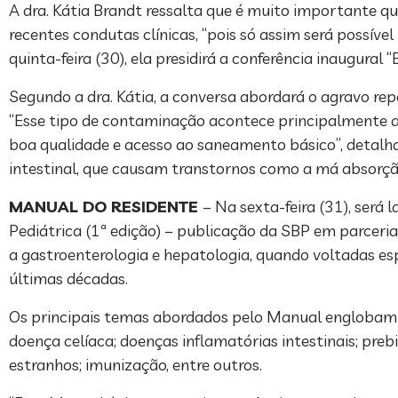
A dra. Kátia Brandt ressalta que é muito importante q
recentes condutas clínicas, “pois só assim será possív
quinta-feira (30), ela presidirá a conferência inaugural
Segundo a dra. Kátia, a conversa abordará o agravo r
“Esse tipo de contaminação acontece principalmente a
boa qualidade e acesso ao saneamento básico”, detalh
intestinal, que causam transtornos como a má absorção 
MANUAL DO RESIDENTE
– Na sexta-feira (31), ser
Pediátrica (1ª edição) – publicação da SBP em parceri
a gastroenterologia e hepatologia, quando voltadas esp
últimas décadas.
Os principais temas abordados pelo Manual englobam as
doença celíaca; doenças inflamatórias intestinais; preb
estranhos; imunização, entre outros.