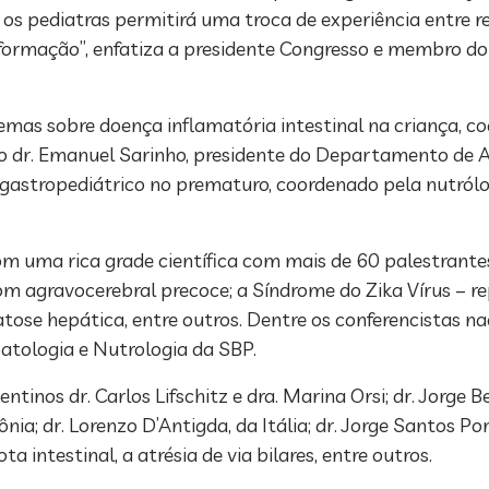
e os pediatras permitirá uma troca de experiência entre r
ua formação”, enfatiza a presidente Congresso e membro d
as sobre doença inflamatória intestinal na criança, co
lo dr. Emanuel Sarinho, presidente do Departamento de A
 e gastropediátrico no prematuro, coordenado pela nutró
m uma rica grade científica com mais de 60 palestrantes
m agravocerebral precoce; a Síndrome do Zika Vírus – re
atose hepática, entre outros. Dentre os conferencistas 
atologia e Nutrologia da SBP.
ntinos dr. Carlos Lifschitz e dra. Marina Orsi; dr. Jorge 
lônia; dr. Lorenzo D’Antigda, da Itália; dr. Jorge Santos 
intestinal, a atrésia de via bilares, entre outros.