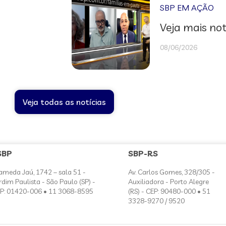
SBP EM AÇÃO
Veja mais not
08/06/2026
Veja todas as notícias
SBP
SBP-RS
ameda Jaú, 1742 – sala 51 -
Av. Carlos Gomes, 328/305 -
rdim Paulista - São Paulo (SP) -
Auxiliadora - Porto Alegre
P: 01420-006 • 11 3068-8595
(RS) - CEP: 90480-000 • 51
3328-9270 / 9520