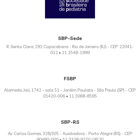
SBP-Sede
R. Santa Clara, 292 Copacabana - Rio de Janeiro (RJ) - CEP: 22041-
012 • 21 2548-1999
FSBP
Alameda Jaú, 1742 – sala 51 - Jardim Paulista - São Paulo (SP) - CEP:
01420-006 • 11 3068-8595
SBP-RS
Av. Carlos Gomes, 328/305 - Auxiliadora - Porto Alegre (RS) - CEP:
90480-000 • 51 3328-9270 / 9520