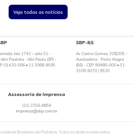
Veja todas as notícias
SBP
SBP-RS
ameda Jaú, 1742 – sala 51 -
Av. Carlos Gomes, 328/305 -
rdim Paulista - São Paulo (SP) -
Auxiliadora - Porto Alegre
P: 01420-006 • 11 3068-8595
(RS) - CEP: 90480-000 • 51
3328-9270 / 9520
Assessoria de Imprensa
(21) 2256-6856
imprensa@sbp.com.br
iedade Brasileira de Pediatria. Todos os direitos reservados.