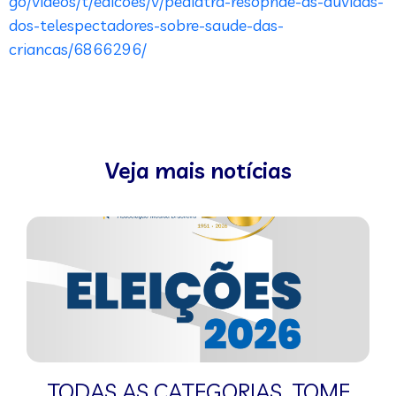
go/videos/t/edicoes/v/pediatra-resopnde-as-duvidas-
dos-telespectadores-sobre-saude-das-
criancas/6866296/
Veja mais notícias
TODAS AS CATEGORIAS
,
TOME