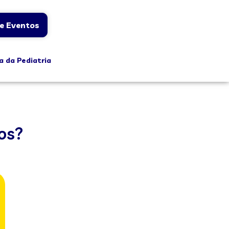
e Eventos
a da Pediatria
dos?