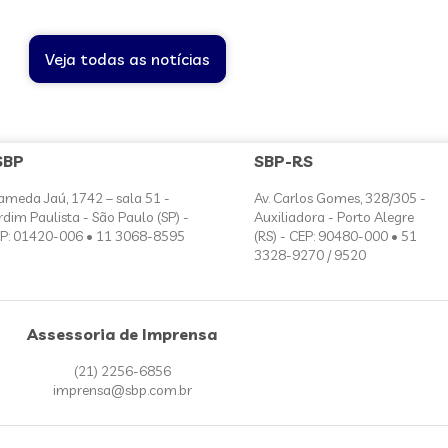
Veja todas as notícias
SBP
SBP-RS
ameda Jaú, 1742 – sala 51 -
Av. Carlos Gomes, 328/305 -
rdim Paulista - São Paulo (SP) -
Auxiliadora - Porto Alegre
P: 01420-006 • 11 3068-8595
(RS) - CEP: 90480-000 • 51
3328-9270 / 9520
Assessoria de Imprensa
(21) 2256-6856
imprensa@sbp.com.br