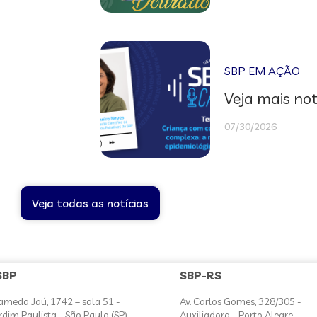
SBP EM AÇÃO
Veja mais not
07/30/2026
Veja todas as notícias
SBP
SBP-RS
ameda Jaú, 1742 – sala 51 -
Av. Carlos Gomes, 328/305 -
rdim Paulista - São Paulo (SP) -
Auxiliadora - Porto Alegre