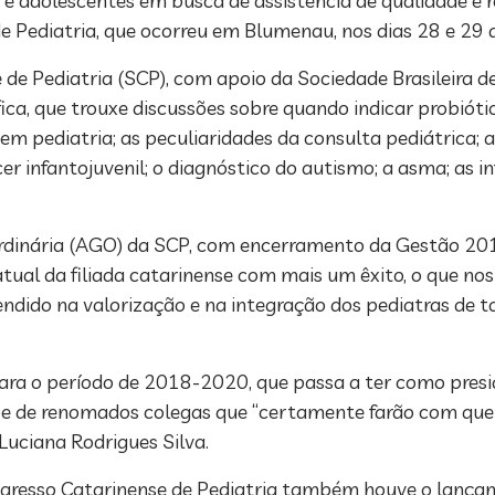
s e adolescentes em busca de assistência de qualidade e r
e Pediatria, que ocorreu em Blumenau, nos dias 28 e 29 
de Pediatria (SCP), com apoio da Sociedade Brasileira de
ca, que trouxe discussões sobre quando indicar probiótic
pediatria; as peculiaridades da consulta pediátrica; a p
cer infantojuvenil; o diagnóstico do autismo; a asma; as i
Ordinária (AGO) da SCP, com encerramento da Gestão 20
tual da filiada catarinense com mais um êxito, o que nos
eendido na valorização e na integração dos pediatras de 
 para o período de 2018-2020, que passa a ter como pres
pe de renomados colegas que “certamente farão com que
 Luciana Rodrigues Silva.
resso Catarinense de Pediatria também houve o lançame