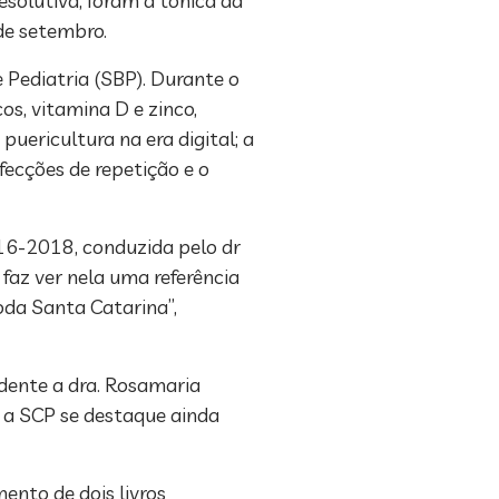
esolutiva, foram a tônica da
de setembro.
 Pediatria (SBP). Durante o
os, vitamina D e zinco,
uericultura na era digital; a
nfecções de repetição e o
16-2018, conduzida pelo dr
 faz ver nela uma referência
toda Santa Catarina”,
idente a dra. Rosamaria
 a SCP se destaque ainda
nto de dois livros