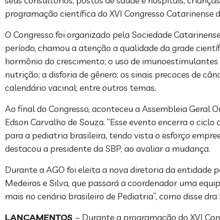
seus consultórios, postos de saúde e hospitais, criança
programação científica do XVI Congresso Catarinense d
O Congresso foi organizado pela Sociedade Catarinense 
período, chamou a atenção a qualidade da grade científi
hormônio do crescimento; o uso de imunoestimulantes em 
nutrição; a disforia de gênero; os sinais precoces de cân
calendário vacinal; entre outros temas.
Ao final do Congresso, aconteceu a Assembleia Geral 
Edson Carvalho de Souza. “Esse evento encerra o ciclo a
para a pediatria brasileira, tendo vista o esforço empr
destacou a presidente da SBP, ao avaliar a mudança.
Durante a AGO foi eleita a nova diretoria da entidade
Medeiros e Silva, que passará a coordenador uma equi
mais no cenário brasileiro de Pediatria”, como disse dra
LANÇAMENTOS
– Durante a programação do XVI Cong