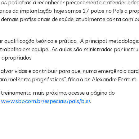
car os pediatras a reconhecer precocemente e atender ad
 anos da implantação, hoje somos 17 polos no País a pr
os demais profissionais de saúde, atualmente conta com 
 qualificação teórica e prática. A principal metodologia
 trabalho em equipe. As aulas são ministradas por instr
 apropriados.
alvar vidas e contribuir para que, numa emergência cardi
melhores prognósticos”, frisa o dr. Alexandre Ferreira.
e treinamento mais próximo, acesse a página do
S
www.sbp.com.br/especiais/pals/bls/
.