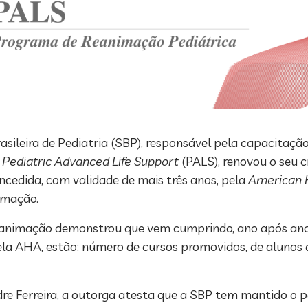
leira de Pediatria (SBP), responsável pela capacitação 
e
Pediatric Advanced Life Support
(PALS), renovou o seu 
ncedida, com validade de mais três anos, pela
American H
nimação.
animação demonstrou que vem cumprindo, ano após ano, 
ela AHA, estão: número de cursos promovidos, de alunos 
e Ferreira, a outorga atesta que a SBP tem mantido o pad