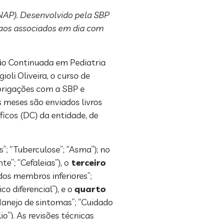
NAP). Desenvolvido pela SBP
o aos associados em dia com
ção Continuada em Pediatria
li Oliveira, o curso de
brigações com a SBP e
 meses são enviados livros
cos (DC) da entidade, de
”; “Tuberculose”; “Asma”); no
e”; “Cefaleias”), o
terceiro
dos membros inferiores”;
o diferencial”), e o
quarto
“Manejo de sintomas”; “Cuidado
o”). As revisões técnicas