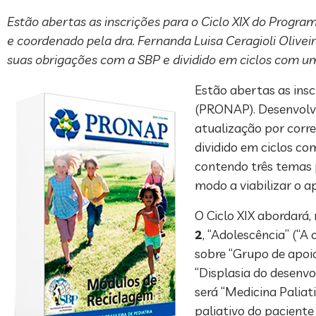
Estão abertas as inscrições para o Ciclo XIX do Prog
e coordenado pela dra. Fernanda Luisa Ceragioli Olivei
suas obrigações com a SBP e dividido em ciclos com u
Estão abertas as ins
(PRONAP). Desenvolvid
atualização por corr
dividido em ciclos co
contendo três temas 
modo a viabilizar o 
O Ciclo XIX abordará,
2
, “Adolescência” (“A
sobre “Grupo de apoio
“Displasia do desenvol
será “Medicina Paliat
paliativo do paciente