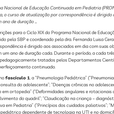
rama Nacional de Educação Continuada em Pediatria (PRO
ra, o curso de atualização por correspondência é dirigid
m ano de duração …
crições para o Ciclo XIX do Programa Nacional de Educa
o pela SBP e coordenado pela dra. Fernanda Luisa Ceragio
espondência é dirigido aos associados em dia com suas o
m um ano de duração cada. Durante o período, a cada três
pedagogicamente tratados pelos Departamentos Científi
aperfeiçoamento continuado.
 no
fascículo 1
, a “Pneumologia Pediátrica” (“Pneumonias
 consulta do adolescente”; “Doenças crônicas no adolescent
 em ortopedia” (“Deformidades angulares e rotacionais 
vimento do quadril”; “Claudicação na criança – diagnóstic
iva em Pediatria” (“Princípios dos cuidados paliativos”; 
 pediátrico dependente de tecnologia na UTI e no domicíli