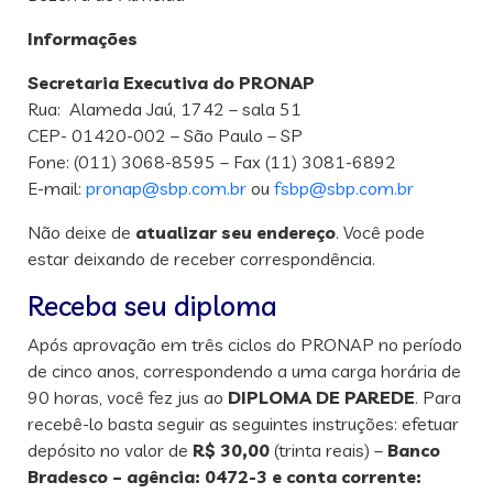
Informações
Secretaria Executiva do PRONAP
Rua: Alameda Jaú, 1742 – sala 51
CEP- 01420-002 – São Paulo – SP
Fone: (011) 3068-8595 – Fax (11) 3081-6892
E-mail:
pronap@sbp.com.br
ou
fsbp@sbp.com.br
Não deixe de
atualizar seu endereço
. Você pode
estar deixando de receber correspondência.
Receba seu diploma
Após aprovação em três ciclos do PRONAP no período
de cinco anos, correspondendo a uma carga horária de
90 horas, você fez jus ao
DIPLOMA DE PAREDE
. Para
recebê-lo basta seguir as seguintes instruções: efetuar
depósito no valor de
R$ 30,00
(trinta reais) –
Banco
Bradesco – agência: 0472-3 e conta corrente: