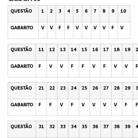
QUESTÃO
1
2
3
4
5
6
7
8
9
10
GABARITO
V
V
F
F
V
V
V
V
F
V
QUESTÃO
11
12
13
14
15
16
17
18
19
GABARITO
F
V
V
F
F
V
F
V
V
F
QUESTÃO
21
22
23
24
25
26
27
28
29
GABARITO
F
F
V
F
V
V
V
V
F
F
QUESTÃO
31
32
33
34
35
36
37
38
39