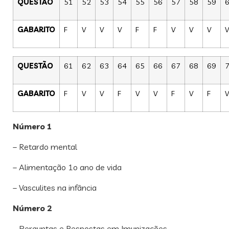
QUESTÃO
51
52
53
54
55
56
57
58
59
GABARITO
F
V
V
V
F
F
V
V
V
V
QUESTÃO
61
62
63
64
65
66
67
68
69
GABARITO
F
V
V
F
V
V
F
V
F
V
Número 1
– Retardo mental
– Alimentação 1o ano de vida
– Vasculites na infância
Número 2
– Perguntas e Respostas em Imunizações