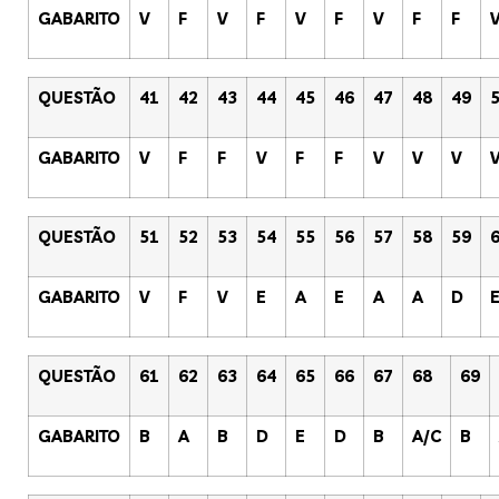
GABARITO
V
F
V
F
V
F
V
F
F
QUESTÃO
41
42
43
44
45
46
47
48
49
GABARITO
V
F
F
V
F
F
V
V
V
QUESTÃO
51
52
53
54
55
56
57
58
59
GABARITO
V
F
V
E
A
E
A
A
D
QUESTÃO
61
62
63
64
65
66
67
68
69
GABARITO
B
A
B
D
E
D
B
A/C
B