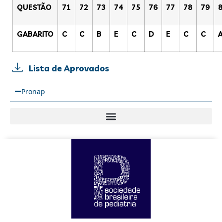
QUESTÃO
71
72
73
74
75
76
77
78
79
GABARITO
C
C
B
E
C
D
E
C
C
Lista de Aprovados
Pronap