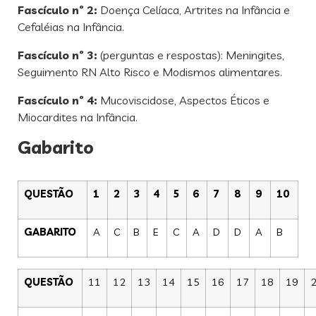
Fascículo nº 2:
Doença Celíaca, Artrites na Infância e
Cefaléias na Infância.
Fascículo nº 3:
(perguntas e respostas): Meningites,
Seguimento RN Alto Risco e Modismos alimentares.
Fascículo nº 4:
Mucoviscidose, Aspectos Éticos e
Miocardites na Infância.
Gabarito
QUESTÃO
1
2
3
4
5
6
7
8
9
10
GABARITO
A
C
B
E
C
A
D
D
A
B
QUESTÃO
11
12
13
14
15
16
17
18
19