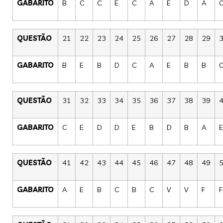
GABARITO
B
C
C
E
C
A
E
D
A
QUESTÃO
21
22
23
24
25
26
27
28
29
GABARITO
B
E
B
D
C
A
E
B
B
QUESTÃO
31
32
33
34
35
36
37
38
39
GABARITO
C
E
D
D
E
B
D
B
A
E
QUESTÃO
41
42
43
44
45
46
47
48
49
GABARITO
A
E
B
C
B
C
V
V
F
F