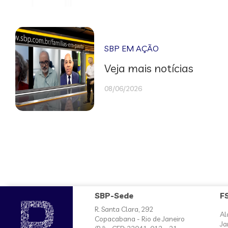
SBP EM AÇÃO
Veja mais notícias
08/06/2026
SBP-Sede
F
R. Santa Clara, 292
Al
Copacabana - Rio de Janeiro
Ja