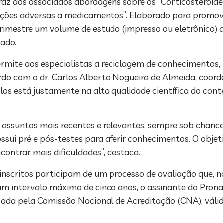
o traz aos associados abordagens sobre os “Corticosteroid
Reações adversas a medicamentos”. Elaborado para promo
 trimestre um volume de estudo (impresso ou eletrônico)
ado.
rmite aos especialistas a reciclagem de conhecimentos,
do com o dr. Carlos Alberto Nogueira de Almeida, coor
los está justamente na alta qualidade científica do cont
 assuntos mais recentes e relevantes, sempre sob chan
ssui pré e pós-testes para aferir conhecimentos. O objeti
contrar mais dificuldades”, destaca.
 inscritos participam de um processo de avaliação que, n
 num intervalo máximo de cinco anos, o assinante do Pro
izada pela Comissão Nacional de Acreditação (CNA), váli