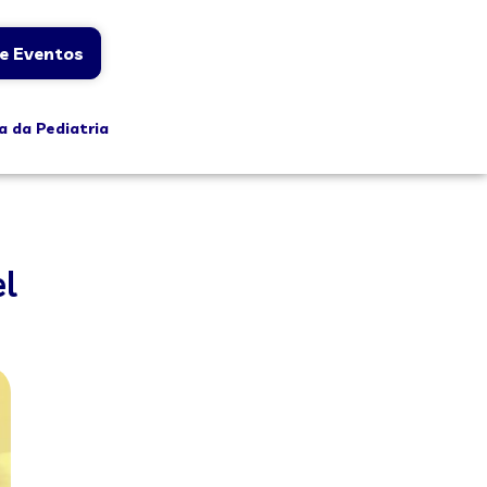
e Eventos
a da Pediatria
el