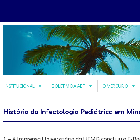
INSTITUCIONAL
BOLETIM DA ABP
O MERCÚRIO
História da Infectologia Pediátrica em Min
1 – A Imprensa Universitária da UFMG concluiu o E-Book