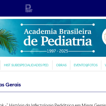
HIST. SUBESPECIALIDADES PED.
OBRAS
EVENTOS/FOTOS
as Gerais
 -“ História da Infectologia Pediátrica em Minas Gerais”