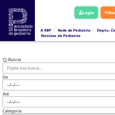
Login
As
A SBP
Rede de Pediatria
Depto. Ci
Notícias da Pediatria
Buscar
De
Até
Categoria