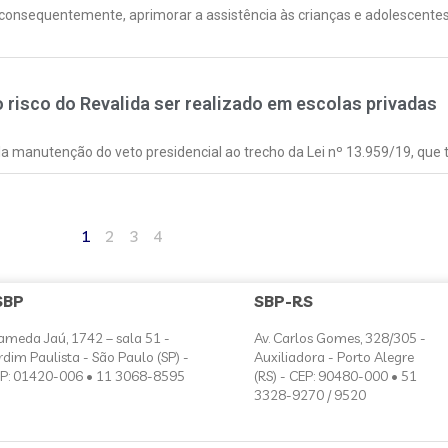
 consequentemente, aprimorar a assistência às crianças e adolescentes 
isco do Revalida ser realizado em escolas privadas
a manutenção do veto presidencial ao trecho da Lei nº 13.959/19, que t
1
2
3
4
SBP
SBP-RS
ameda Jaú, 1742 – sala 51 -
Av. Carlos Gomes, 328/305 -
rdim Paulista - São Paulo (SP) -
Auxiliadora - Porto Alegre
P: 01420-006 • 11 3068-8595
(RS) - CEP: 90480-000 • 51
3328-9270 / 9520