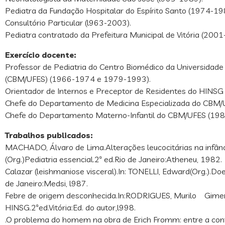
Pediatra da Fundação Hospitalar do Espírito Santo (1974-19
Consultório Particular (l963-2003).
Pediatra contratado da Prefeitura Municipal de Vitória (2001
Exercício docente:
Professor de Pediatria do Centro Biomédico da Universidade 
(CBM/UFES) (1966-1974 e 1979-1993).
Orientador de Internos e Preceptor de Residentes do HINSG
Chefe do Departamento de Medicina Especializada do CBM
Chefe do Departamento Materno-Infantil do CBM/UFES (19
Trabalhos publicados:
MACHADO, Álvaro de Lima.Alterações leucocitárias na infânc
(Org.)Pediatria essencial.2ª ed.Rio de Janeiro:Atheneu, 1982.
Calazar (leishmaniose visceral).In: TONELLI, Edward(Org.).Doe
de Janeiro:Medsi, l987.
Febre de origem desconhecida.In:RODRIGUES, Murilo Gimen
HINSG.2ªed.Vitória:Ed. do autor,l998.
.O problema do homem na obra de Erich Fromm: entre a con