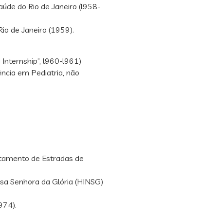
aúde do Rio de Janeiro (l958-
io de Janeiro (1959).
Internship”, l960-l961)
dência em Pediatria, não
rtamento de Estradas de
ossa Senhora da Glória (HINSG)
974).