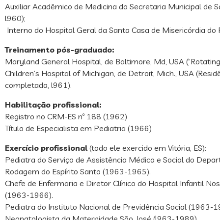
Auxiliar Acadêmico de Medicina da Secretaria Municipal de S
l960);
Interno do Hospital Geral da Santa Casa de Misericórdia do R
Treinamento pós-graduado:
Maryland General Hospital, de Baltimore, Md, USA (“Rotating 
Children’s Hospital of Michigan, de Detroit, Mich., USA (Resi
completada, l961).
Habilitação profissional:
Registro no CRM-ES nº 188 (1962)
Título de Especialista em Pediatria (1966)
Exercício profissional
(todo ele exercido em Vitória, ES):
Pediatra do Serviço de Assistência Médica e Social do Depa
Rodagem do Espírito Santo (1963-1965).
Chefe de Enfermaria e Diretor Clínico do Hospital Infantil N
(1963-1966).
Pediatra do Instituto Nacional de Previdência Social (1963-1
Neonatologista da Maternidade São José (l963-1989).