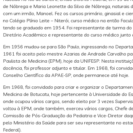
de Nóbrega e Maria Leonette da Silva de Nóbrega, naturais d
com um irmão, Manoel. Fez os cursos primário, ginasial e cie
no Colégio Plínio Leite – Niterói, curso médico na então Fac
tendo se graduado em 1954. Foi representante de turma do 1º
Diretório Acadêmico e representante do curso médico junto 
Em 1956 mudou-se para São Paulo, ingressando no Departa
1961 foi aceito pelo mestre Azarias de Andrade Carvalho pa
Paulista de Medicina (EPM), hoje da UNIFESP. Nesta instituiç
docência, foi professor adjunto e titular. Em 1968, foi conv
Conselho Científico da APAE-SP, onde permanece até hoje.
Em 1968, foi convidado para criar e organizar o Departamen
Medicina de Botucatu, hoje pertencente à Universidade do E
onde ocupou vários cargos, sendo eleito por 3 vezes Superv
voltou à EPM, onde também, exerceu vários cargos, Chefe 
Comissão de Pós-Graduação da Pediatria e Vice-Diretor daqu
pelo Ministério da Saúde para ser seu representante no est
Federal).