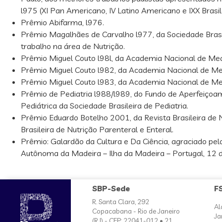
l975 (XI Pan Americano, IV Latino Americano e IXX Brasile
Prêmio Abifarma, l976.
Prêmio Magalhães de Carvalho l977, da Sociedade Brasil
trabalho na área de Nutrição.
Prêmio Miguel Couto l98l, da Academia Nacional de Med
Prêmio Miguel Couto l982, da Academia Nacional de Me
Prêmio Miguel Couto l983, da Academia Nacional de Me
Prêmio de Pediatria l988/l989, do Fundo de Aperfeiçoam
Pediátrica da Sociedade Brasileira de Pediatria.
Prêmio Eduardo Botelho 2001, da Revista Brasileira de N
Brasileira de Nutrição Parenteral e Enteral.
Prêmio: Galardão da Cultura e Da Ciência, agraciado pel
Autônoma da Madeira – Ilha da Madeira – Portugal, 12 
SBP-Sede
F
R. Santa Clara, 292
Al
Copacabana - Rio de Janeiro
Ja
(RJ) - CEP: 22041-012 • 21