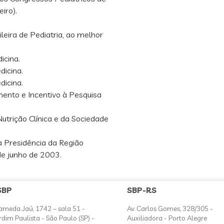
iro).
eira de Pediatria, ao melhor
icina.
dicina.
dicina.
ento e Incentivo à Pesquisa
utrição Clínica e da Sociedade
a Presidência da Região
de junho de 2003.
SBP
SBP-RS
ameda Jaú, 1742 – sala 51 -
Av. Carlos Gomes, 328/305 -
rdim Paulista - São Paulo (SP) -
Auxiliadora - Porto Alegre