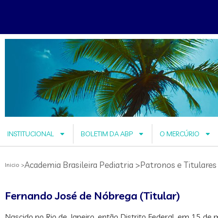
INSTITUCIONAL
BOLETIM DA ABP
O MERCÚRIO
Academia Brasileira Pediatria >
Patronos e Titulares
Inicio >
Fernando José de Nóbrega (Titular)
Nascido no Rio de Janeiro, então Distrito Federal, em 15 de 