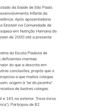
Estado da Saúde de São Paulo.
esenvolvimento Infantil da
celência. Após aposentadoria
ma Einstein na Comunidade de
Pesquisa em Nutrição Humana do
instein de 2000 até a presente
ria da Escola Paulista de
s deficientes mentais
 maior do que a descrita em
tras conclusões, propôs que o
propiciou a que muitos colegas
sim, origem à “lei do pezinho”
ciativa de ilustres colegas.
 e 165 no exterior. Treze livros
ica”). Participou de 82