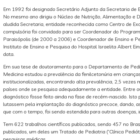
Em 1992 foi designado Secretário Adjunto da Secretaria de 
No mesmo ano dirigiu o Núcleo de Nutrição, Alimentação e D
aludida Secretaria, entidade reconhecida como Centro de Ex
compulsória foi convidado para ser Coordenador do Progra
Paraisópolis (de 2000 a 2006) e Coordenador de Ensino e 
Instituto de Ensino e Pesquisa do Hospital Israelita Albert E
data.
Em sua tese de doutoramento para o Departamento de Pediat
Medicina estudou a prevalência da fenilcetonúria em criança
institucionalizadas, encontrando alta prevalência, 2,5 vezes
países onde se pesquisa adequadamente a entidade. Entre ou
diagnóstico fosse feito ainda na fase de recém-nascido. Isto 
lutassem pela implantação do diagnóstico precoce, dando, as
que com o tempo, foi sendo estendida para outras doenças, ini
Tem 622 trabalhos científicos publicados, sendo 457 no Brasil
publicados, um deles um Tratado de Pediatria (“Clínica Pediátr
pesquisas médicas.