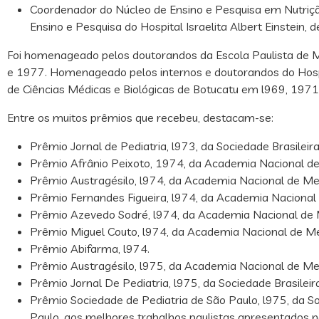
Coordenador do Núcleo de Ensino e Pesquisa em Nutriç
Ensino e Pesquisa do Hospital Israelita Albert Einstein, 
Foi homenageado pelos doutorandos da Escola Paulista de
e 1977. Homenageado pelos internos e doutorandos do Hospi
de Ciências Médicas e Biológicas de Botucatu em l969, 1971
Entre os muitos prêmios que recebeu, destacam-se:
Prêmio Jornal de Pediatria, l973, da Sociedade Brasileira
Prêmio Afrânio Peixoto, 1974, da Academia Nacional de
Prêmio Austragésilo, l974, da Academia Nacional de Med
Prêmio Fernandes Figueira, l974, da Academia Nacional 
Prêmio Azevedo Sodré, l974, da Academia Nacional de 
Prêmio Miguel Couto, l974, da Academia Nacional de Me
Prêmio Abifarma, l974.
Prêmio Austragésilo, l975, da Academia Nacional de Med
Prêmio Jornal De Pediatria, l975, da Sociedade Brasileira
Prêmio Sociedade de Pediatria de São Paulo, l975, da S
Paulo, aos melhores trabalhos paulistas apresentados 