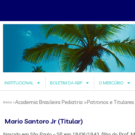
INSTITUCIONAL
BOLETIM DA ABP
O MERCÚRIO
Academia Brasileira Pediatria >
Patronos e Titulares
Inicio >
Mario Santoro Jr (Titular)
Nascido em São Paulo – SP em 18/06/1943, filho do Prof. Mar