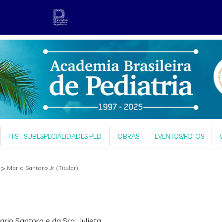
HIST. SUBESPECIALIDADES PED.
OBRAS
EVENTOS/FOTOS
 >
Mario Santoro Jr (Titular)
io Santoro e da Sra. Julieta