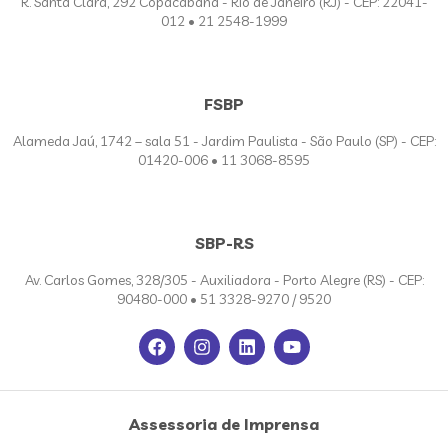
R. Santa Clara, 292 Copacabana - Rio de Janeiro (RJ) - CEP: 22041-
012 • 21 2548-1999
FSBP
Alameda Jaú, 1742 – sala 51 - Jardim Paulista - São Paulo (SP) - CEP:
01420-006 • 11 3068-8595
SBP-RS
Av. Carlos Gomes, 328/305 - Auxiliadora - Porto Alegre (RS) - CEP:
90480-000 • 51 3328-9270 / 9520
Assessoria de Imprensa