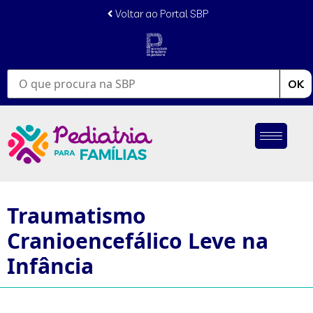
Voltar ao Portal SBP
OK
Traumatismo
Cranioencefálico Leve na
Infância