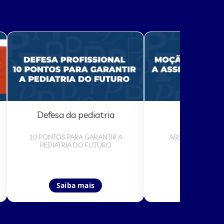
Defesa da pediatria
Moção de a
10 PONTOS PARA GARANTIR A
ASSISTÊNCIA PED
PEDIATRIA DO FUTURO
RORAIM
Saiba mais
Saiba ma