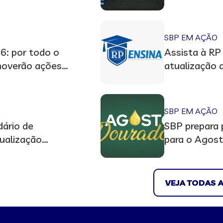
Materno part
Senado
SBP EM AÇÃO
: por todo o
Assista à RP 
omoverão ações
atualização 
nto materno
Pediátrica
SBP EM AÇÃO
dário de
SBP prepara 
ualização
para o Agos
lives, docume
podcasts
VEJA TODAS A