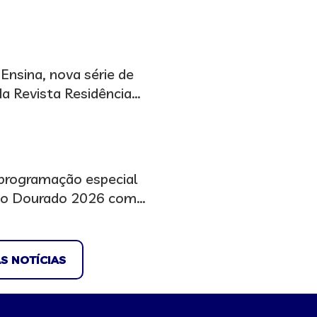
icipa de audiência no
Ensina, nova série de
da Revista Residência
programação especial
to Dourado 2026 com
ntos científicos e
S NOTÍCIAS