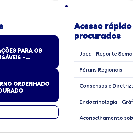
s
Acesso rápido
procurados
AÇÕES PARA OS
Jped - Reporte Sema
NSÁVEIS –
E SEGURANÇA
Fóruns Regionais
TERNO ORDENHADO
Consensos e Diretriz
DOURADO
Endocrinologia - Grá
Aconselhamento sob