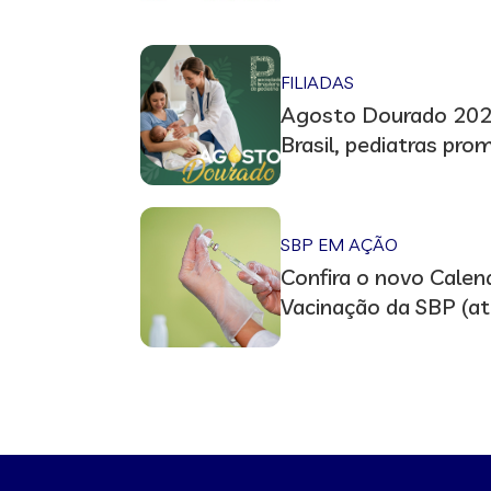
em Vitória (ES)
FILIADAS
Agosto Dourado 2026
Brasil, pediatras pr
em prol do aleitame
SBP EM AÇÃO
Confira o novo Calen
Vacinação da SBP (at
2026/2027)