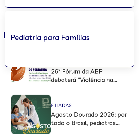
Notícias
Pediatria para Famílias
ACADEMIA BRASILEIRA DE
PEDIATRIA
26º Fórum da ABP
debaterá “Violência na
infância e adolescência”,
em Vitória (ES)
FILIADAS
Agosto Dourado 2026: por
todo o Brasil, pediatras
promoverão ações em prol