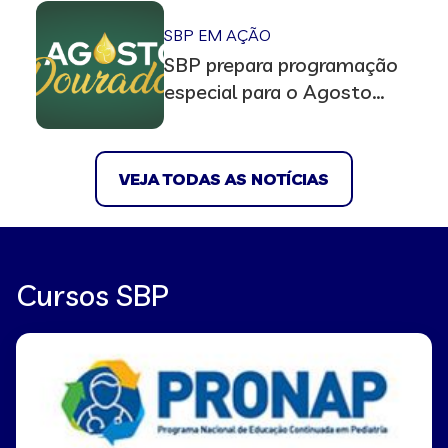
SBP EM AÇÃO
SBP prepara programação
especial para o Agosto
Dourado 2026 com lives,
documentos científicos e
podcasts
VEJA TODAS AS NOTÍCIAS
Cursos SBP