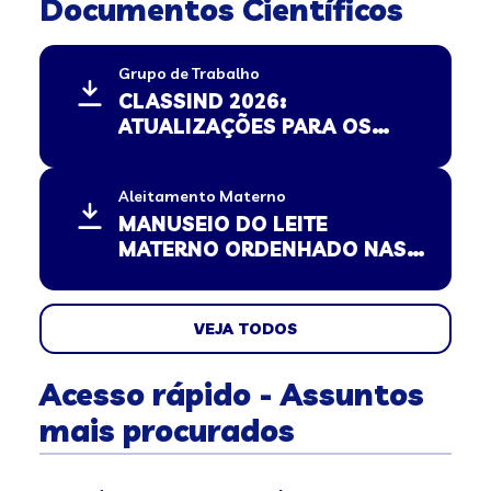
Documentos Científicos
Grupo de Trabalho
CLASSIND 2026:
ATUALIZAÇÕES PARA OS
PEDIATRAS, PAIS E
RESPONSÁVEIS – MINISTÉRIO
Aleitamento Materno
DE JUSTIÇA E SEGURANÇA
MANUSEIO DO LEITE
PÚBLICA
MATERNO ORDENHADO NAS
CRECHES: AGOSTO DOURADO
VEJA TODOS
Acesso rápido - Assuntos
mais procurados