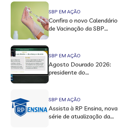
do aleitamento materno
SBP EM AÇÃO
Confira o novo Calendário
de Vacinação da SBP
(atualização 2026/2027)
SBP EM AÇÃO
Agosto Dourado 2026:
presidente do
Departamento de
Aleitamento Materno
participa de audiência no
SBP EM AÇÃO
Senado
Assista à RP Ensina, nova
série de atualização da
Revista Residência
Pediátrica